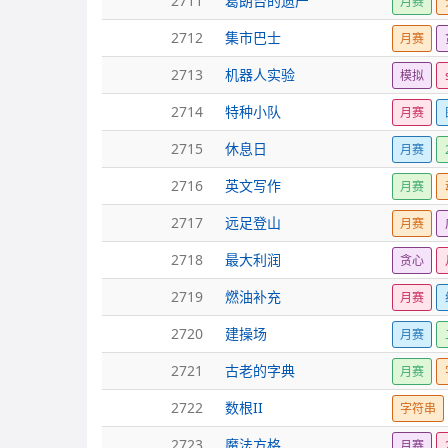
2711
葛朗台的遗产
月赛
2712
集市巴士
月赛
2713
机器人实验
模拟
2714
特种小队
月赛
2715
休息日
月赛
2716
英文写作
月赛
2717
远足登山
月赛
2718
最大利润
贪心
2719
燃油补充
月赛
2720
建操场
月赛
2721
古老的字典
月赛
2722
数根II
字符串
2723
魔法方格
月赛