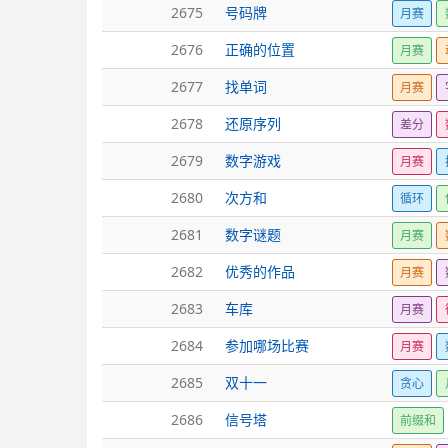
2675
号码牌
月赛
2676
正确的位置
月赛
2677
找单词
月赛
2678
还原序列
差分
2679
数字游戏
月赛
2680
次方和
循环
2681
数字谜题
月赛
2682
优秀的作品
月赛
2683
车库
月赛
2684
参加哪场比赛
月赛
2685
双十一
贪心
2686
信号塔
前缀和