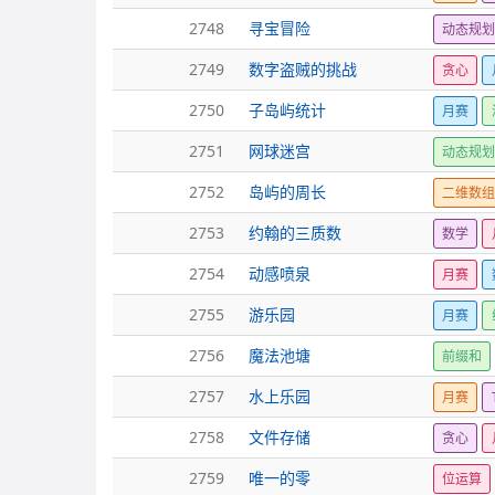
2748
寻宝冒险
动态规
2749
数字盗贼的挑战
贪心
2750
子岛屿统计
月赛
2751
网球迷宫
动态规
2752
岛屿的周长
二维数
2753
约翰的三质数
数学
2754
动感喷泉
月赛
2755
游乐园
月赛
2756
魔法池塘
前缀和
2757
水上乐园
月赛
2758
文件存储
贪心
2759
唯一的零
位运算