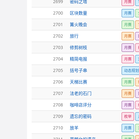
2699
密码之塔
月赛
2700
区块数量
月赛
2701
篝火晚会
月赛
2702
旅行
月赛
2703
修剪树枝
月赛
2704
精简电报
月赛
2705
括号子串
动态规
2706
天梯比赛
月赛
2707
法老的石门
月赛
2708
咖啡店评分
月赛
2709
遗忘的密码
枚举
2710
放羊
月赛