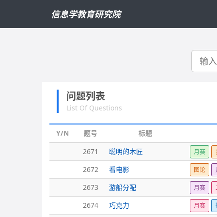
信息学教育研究院
搜
索
问题列表
List Of Questions
Y/N
题号
标题
2671
聪明的木匠
月赛
2672
看电影
图论
2673
游船分配
月赛
2674
巧克力
月赛