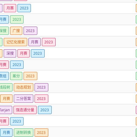
划
月赛
2023
月赛
2023
深搜
广搜
2023
划
记忆化搜索
月赛
2023
组
深搜
月赛
2023
月赛
2023
数组
差分
2023
线段树
动态规划
2023
月赛
二分答案
2023
Tarjan
强连通分量
2023
月赛
2023
月赛
进制转换
2023