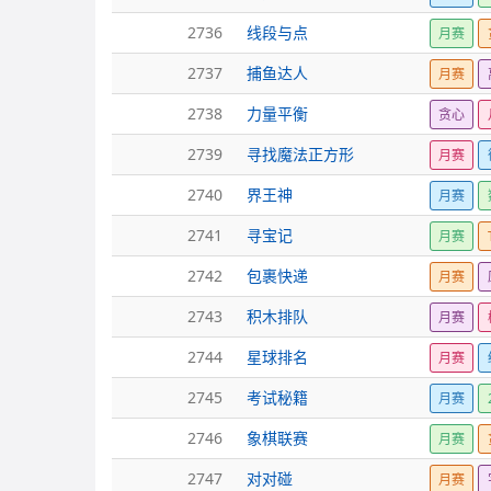
2736
线段与点
月赛
2737
捕鱼达人
月赛
2738
力量平衡
贪心
2739
寻找魔法正方形
月赛
2740
界王神
月赛
2741
寻宝记
月赛
2742
包裹快递
月赛
2743
积木排队
月赛
2744
星球排名
月赛
2745
考试秘籍
月赛
2746
象棋联赛
月赛
2747
对对碰
月赛