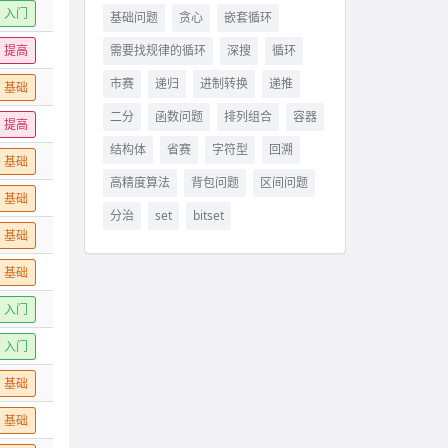
入门
基础问题
贪心
嵌套循环
提高
需要找规律的循环
深搜
循环
市赛
递归
进制转换
递推
基础
二分
函数问题
排列组合
容器
提高
结构体
省赛
字符型
回溯
基础
高精度算法
背包问题
区间问题
基础
分治
set
bitset
基础
基础
入门
入门
基础
基础