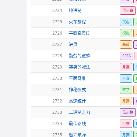
2724
神进制
位运算
2725
火车旅程
贪心
2726
平面奇景II
模拟
2727
进货
基础
2728
勤劳的蜜蜂
SPFA
2729
笑笑的减法
月赛
2730
平面奇景
月赛
2731
神秘仪式
数学
2732
高速统计
月赛
2733
二进制之力
位运算
2734
最佳路线
月赛
2735
魔咒炮弹
月赛