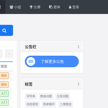
题
小组
比赛
题单
登录
公告栏
»
了解更多公告
难度
基础
标签
基础
入门
字符串
数组问题
分支问题
入门
动态规划
简单循环
二维数组