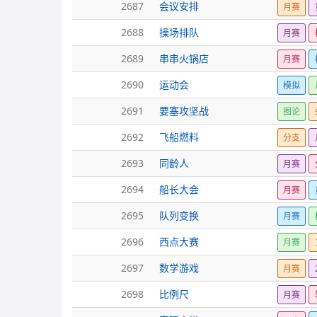
2687
会议安排
月赛
2688
操场排队
月赛
2689
串串火锅店
月赛
2690
运动会
模拟
2691
要塞攻坚战
图论
2692
飞船燃料
分支
2693
同龄人
月赛
2694
船长大会
月赛
2695
队列变换
月赛
2696
西点大赛
月赛
2697
数学游戏
月赛
2698
比例尺
月赛