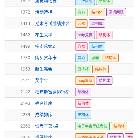
1347
游览动物园
二维数组
结构体
1372
活动选择
贪心
结构体
区间问题
1414
期末考试成绩排名
容器
结构体
1482
花生采摘
noip复赛
结构体
1499
宇宙总统2
容器
结构体
1730
购买贺年卡
贪心
容器
结构体
1953
新生舞会
蓝桥杯
结构体
2141
奖学金
noip复赛
结构体
2142
福布斯富豪排行榜
结构体
2143
姓名排序
结构体
2239
成绩排序
结构体
2262
谁考了第k名
电子学会等级考试
结构体
2356
成绩排序
蓝桥杯等级考试
结构体
数组