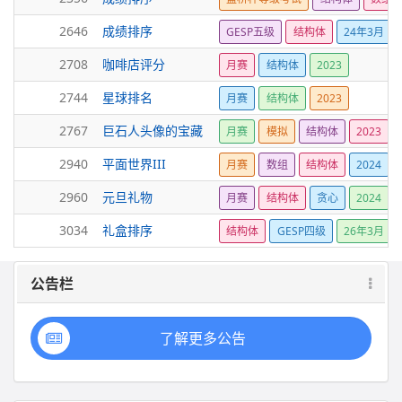
2646
成绩排序
GESP五级
结构体
24年3月
2708
咖啡店评分
月赛
结构体
2023
2744
星球排名
月赛
结构体
2023
2767
巨石人头像的宝藏
月赛
模拟
结构体
2023
2940
平面世界III
月赛
数组
结构体
2024
2960
元旦礼物
月赛
结构体
贪心
2024
3034
礼盒排序
结构体
GESP四级
26年3月
公告栏
了解更多公告