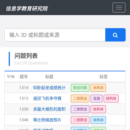
信息学教育研究院
Toggl
navig
搜
索
问题列表
List Of Questions
Y/N
题号
标题
标签
1314
仰卧起坐成绩统计
数组问题
结构体
1315
遥控飞机争夺赛
二维数组
容器
结构体
1330
求最大梯形的面积
二维数组
结构体
1346
等比例缩放照片
二维数组
结构体