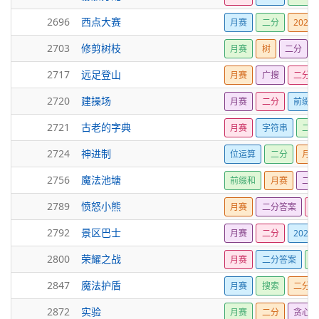
2696
西点大赛
月赛
二分
2023
2703
修剪树枝
月赛
树
二分
2717
远足登山
月赛
广搜
二分
2720
建操场
月赛
二分
前缀和
2721
古老的字典
月赛
字符串
二分
2724
神进制
位运算
二分
月赛
2756
魔法池塘
前缀和
月赛
二分
2789
愤怒小熊
月赛
二分答案
2
2792
景区巴士
月赛
二分
2023
2800
荣耀之战
月赛
二分答案
R
2847
魔法护盾
月赛
搜索
二分答
2872
实验
月赛
二分
贪心