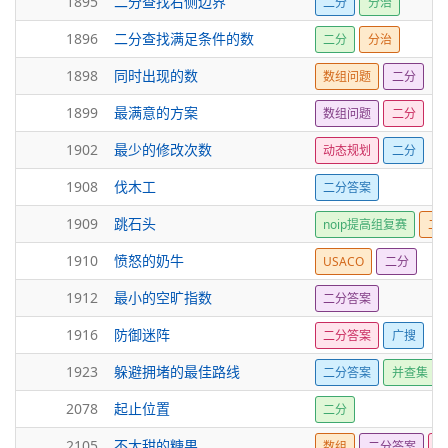
1895
二分查找右侧边界
二分
分治
1896
二分查找满足条件的数
二分
分治
1898
同时出现的数
数组问题
二分
1899
最满意的方案
数组问题
二分
1902
最少的修改次数
动态规划
二分
1908
伐木工
二分答案
1909
跳石头
noip提高组复赛
二
1910
愤怒的奶牛
USACO
二分
1912
最小的空旷指数
二分答案
1916
防御迷阵
二分答案
广搜
1923
躲避拥堵的最佳路线
二分答案
并查集
2078
起止位置
二分
2105
不太甜的糖果
数组
二分答案
前