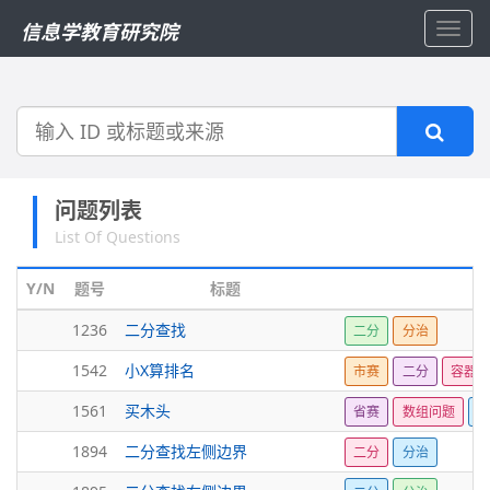
信息学教育研究院
Toggl
navig
搜
索
问题列表
List Of Questions
Y/N
题号
标题
标
1236
二分查找
二分
分治
1542
小X算排名
市赛
二分
容器
1561
买木头
省赛
数组问题
二
1894
二分查找左侧边界
二分
分治