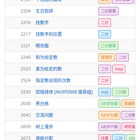
2204
生日馅饼
二分答案
2216
找数字
二分
2217
找数字的位置
二分
2221
晒衣服
二分答案
2240
和为给定数
双指针
二分
2523
差为给定的数
二分
map
2524
指定数出现的次数
二分
2533
双栈排序 [NOIP2008 提高组]
noip
二分图
2630
黑白格
GESP五级
前缀和
2642
交流问题
GESP七级
二分图
2659
树上漫步
GESP六级
树的遍历
2673
游船分配
月赛
二分
2022