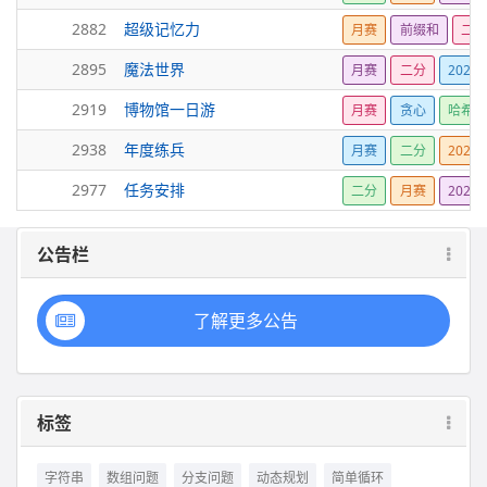
2882
超级记忆力
月赛
前缀和
二分
2895
魔法世界
月赛
二分
2024
2919
博物馆一日游
月赛
贪心
哈希
2938
年度练兵
月赛
二分
2024
2977
任务安排
二分
月赛
2024
公告栏
了解更多公告
标签
字符串
数组问题
分支问题
动态规划
简单循环