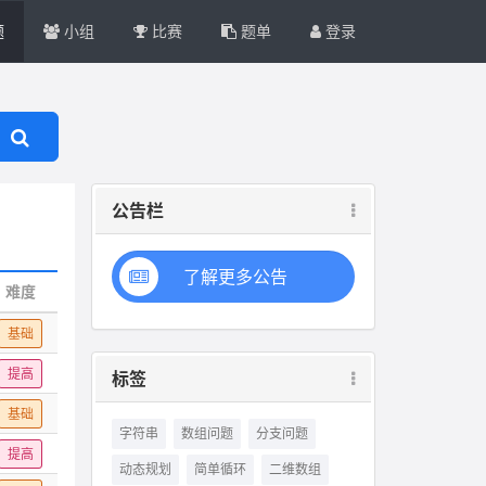
题
小组
比赛
题单
登录
公告栏
了解更多公告
难度
基础
提高
标签
基础
字符串
数组问题
分支问题
提高
动态规划
简单循环
二维数组