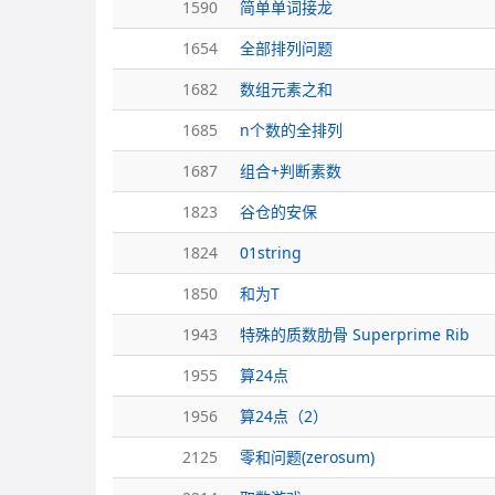
1590
简单单词接龙
1654
全部排列问题
1682
数组元素之和
1685
n个数的全排列
1687
组合+判断素数
1823
谷仓的安保
1824
01string
1850
和为T
1943
特殊的质数肋骨 Superprime Rib
1955
算24点
1956
算24点（2）
2125
零和问题(zerosum)