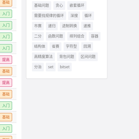
基础
基础问题
贪心
嵌套循环
入门
需要找规律的循环
深搜
循环
入门
市赛
递归
进制转换
递推
二分
函数问题
排列组合
容器
入门
结构体
省赛
字符型
回溯
入门
高精度算法
背包问题
区间问题
提高
分治
set
bitset
基础
提高
基础
入门
基础
入门