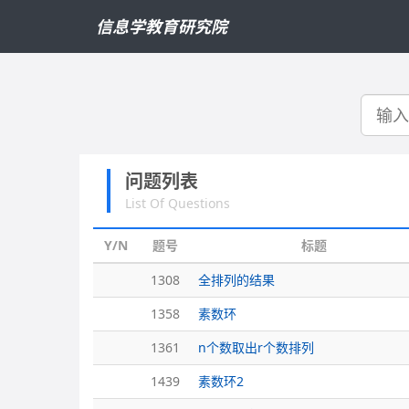
信息学教育研究院
搜
索
问题列表
List Of Questions
Y/N
题号
标题
1308
全排列的结果
1358
素数环
1361
n个数取出r个数排列
1439
素数环2