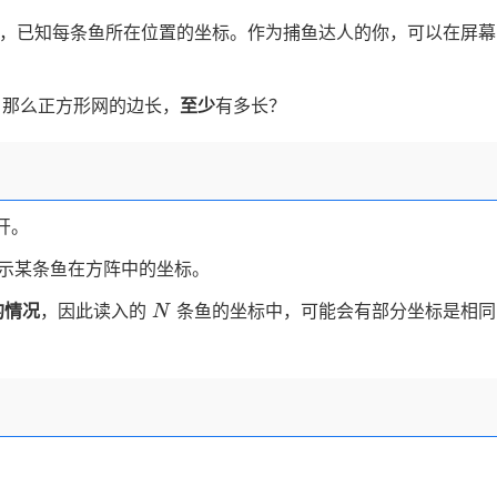
00
，已知每条鱼所在位置的坐标。作为捕鱼达人的你，可以在屏幕
那么正方形网的边长，
至少
有多长？
开。
示某条鱼在方阵中的坐标。
N
的情况
，因此读入的
条鱼的坐标中，可能会有部分坐标是相同
N