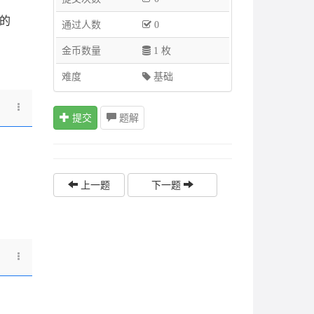
的
通过人数
0
金币数量
1 枚
难度
基础
提交
题解
上一题
下一题