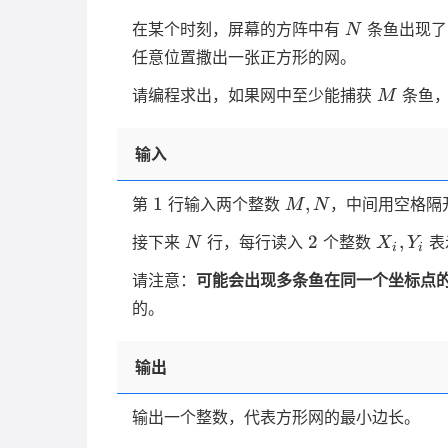
100
N
在某个时刻，屏幕的方阵中有
条鱼出现了
N
任意位置撒出一张正方形的网。
M
请编程求出，如果网中至少能捕获
条鱼，
M
输入
1
M,N
1
,
第
行输入两个整数
，中间用空格隔
M
N
N
2
X_i,Y_i
2
,
接下来
行，每行读入
个整数
表
N
X
Y
i
i
请注意：
可能会出现多条鱼在同一个坐标点
的。
输出
输出一个整数，代表方形网的最小边长。