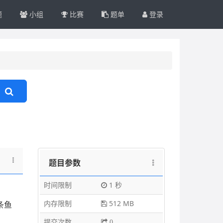
题
小组
比赛
题单
登录
题目参数
时间限制
1 秒
内存限制
512 MB
条鱼
提交次数
0