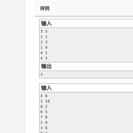
样例
输入
3 5

1 2

2 3

1 4

4 1

4 3
输出
3
输入
4 8

1 10

8 2

6 5

7 8

2 9

3 6
