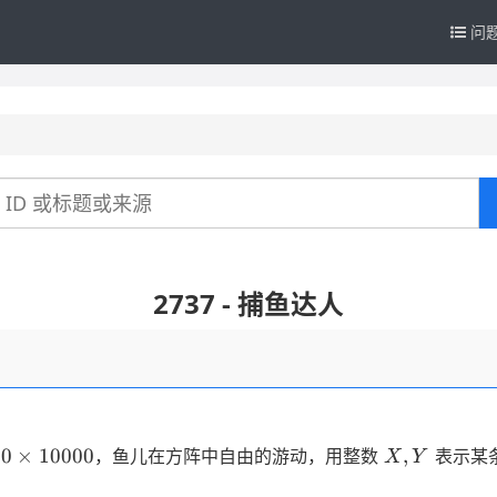
问
2737 - 捕鱼达人
00
X,Y
00
×
10000
,
，鱼儿在方阵中自由的游动，用整数
表示某
X
Y
es