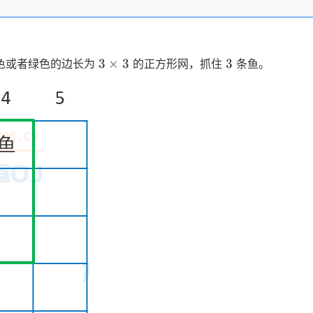
3
3
3
×
3
3
色或者绿色的边长为
的正方形网，抓住
条鱼。
\times
3