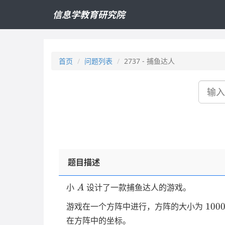
信息学教育研究院
首页
问题列表
2737 - 捕鱼达人
搜
索
题目描述
A
小
设计了一款捕鱼达人的游戏。
A
100
100
游戏在一个方阵中进行，方阵的大小为
\tim
在方阵中的坐标。