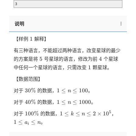
3
说明
1
1
【样例
解释】
有三种语言，不能超过两种语言，改变星球的最少
5
4
5
4
的方案是将
号星球的语言，修改为前
个星球
1
1
中任何一个星球的语言，只需改变
颗星球。
【数据范围】
30\%
1
30%
1
≤
≤
100
对于
的数据，
。
n
\leq
40\%
1
40%
1
≤
≤
1000
对于
的数据，
。
n
n
\leq
\leq
100\%
1 \leq
1
5
100%
1
≤
≤
≤
2
×
1
0
对于
的数据，
，
k
n
n
100
k \leq
\leq
1
≤
≤
\leq
。
a
n
i
n \leq
a_i
1000
2
\leq