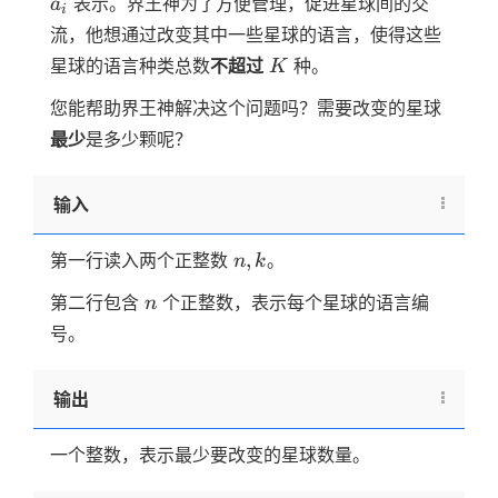
表示。界王神为了方便管理，促进星球间的交
a
i
流，他想通过改变其中一些星球的语言，使得这些
K
星球的语言种类总数
不超过
种。
K
您能帮助界王神解决这个问题吗？需要改变的星球
最少
是多少颗呢？
输入
n,k
,
第一行读入两个正整数
。
n
k
n
第二行包含
个正整数，表示每个星球的语言编
n
号。
输出
一个整数，表示最少要改变的星球数量。