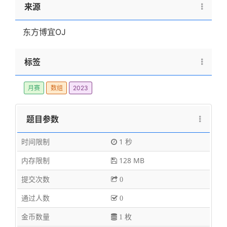
来源
\times
n
10^5
东方博宜OJ
标签
月赛
数组
2023
题目参数
时间限制
1 秒
内存限制
128 MB
提交次数
0
通过人数
0
金币数量
1 枚