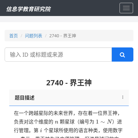
信息学教育研究院
Toggl
navig
首页
问题列表
2740 - 界王神
搜
索
2740 - 界王神
题目描述
在一个跨越星际的未来世界，存在着一位界王神，
n
1
1
∼
负责对这个维度的
颗星球（编号为
）进
n
N
\sim
i
a_i
行管理。第
个星球所使用的语言种类，使用数字
i
N