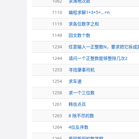
1062
求落地次数
1110
编程求解1+3+5+...+n
1119
求各位数字之和
1149
回文数个数
1234
任意输入一正整数N，要求把它拆成
1244
请问一个正整数能够整除几次2
1253
寻找肇事司机
1254
求车速
1258
求一个三位数
1261
韩信点兵
1263
8 除不尽的数
1264
4位反序数
1265
爱因斯坦的数学题