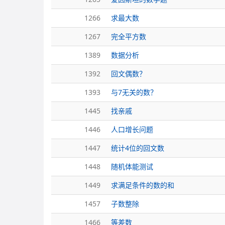
1266
求最大数
1267
完全平方数
1389
数据分析
1392
回文偶数？
1393
与7无关的数？
1445
找亲戚
1446
人口增长问题
1447
统计4位的回文数
1448
随机体能测试
1449
求满足条件的数的和
1457
子数整除
1466
等差数