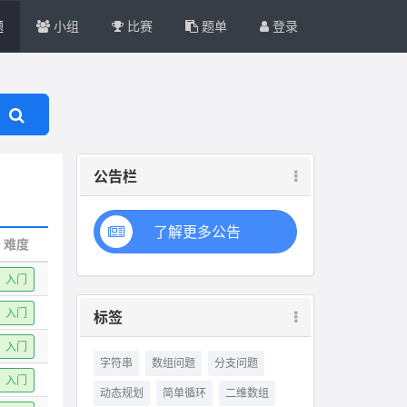
题
小组
比赛
题单
登录
公告栏
了解更多公告
难度
入门
入门
标签
入门
字符串
数组问题
分支问题
入门
动态规划
简单循环
二维数组