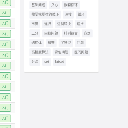
入门
基础问题
贪心
嵌套循环
入门
需要找规律的循环
深搜
循环
入门
市赛
递归
进制转换
递推
二分
函数问题
排列组合
容器
入门
结构体
省赛
字符型
回溯
入门
高精度算法
背包问题
区间问题
入门
分治
set
bitset
入门
入门
入门
入门
入门
入门