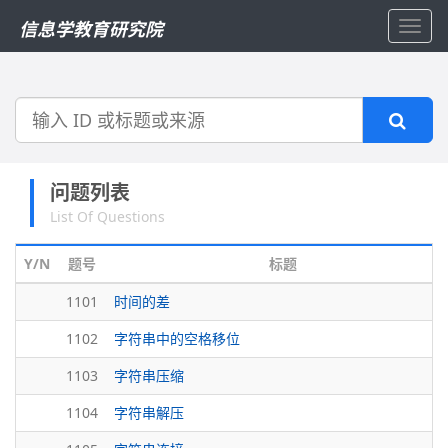
信息学教育研究院
Toggl
navig
搜
索
问题列表
List Of Questions
Y/N
题号
标题
1101
时间的差
1102
字符串中的空格移位
1103
字符串压缩
1104
字符串解压