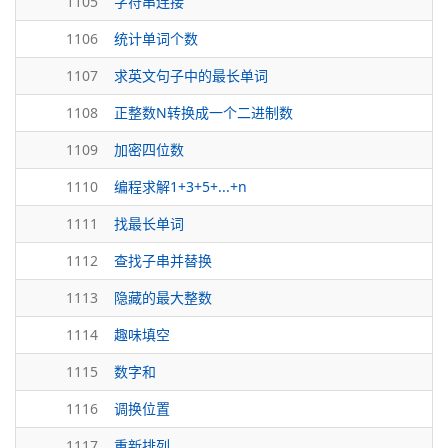
1105
字符串连接
1106
统计单词个数
1107
求英文句子中的最长单词
1108
正整数N转换成一个二进制数
1109
加密四位数
1110
编程求解1+3+5+...+n
1111
找最长单词
1112
查找子串并替换
1113
隐藏的最大整数
1114
趣味填空
1115
数字和
1116
调换位置
1117
重新排列