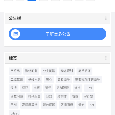
公告栏
了解更多公告
标签
字符串
数组问题
分支问题
动态规划
简单循环
二维数组
基础问题
贪心
嵌套循环
需要找规律的循环
深搜
循环
市赛
递归
进制转换
递推
二分
函数问题
排列组合
容器
结构体
省赛
字符型
回溯
高精度算法
背包问题
区间问题
分治
set
bitset