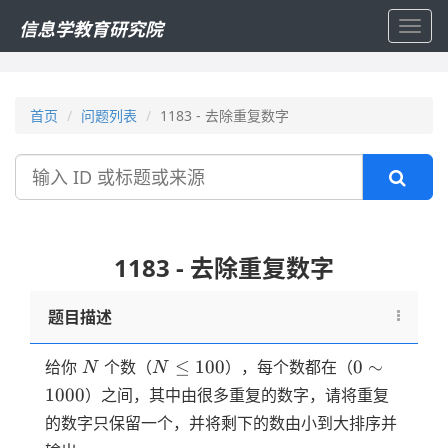
信息学教育研究院
Toggl
navig
首页
问题列表
1183 - 去除重复数字
搜
索
1183 - 去除重复数字
题目描述
N
N≤100
0
≤
100
0
∼
给你
个数（
），每个数都在（
N
N
\sim
1000
）之间，其中由很多重复的数字，请将重复
1000
的数字只保留一个，并将剩下的数由小到大排序并