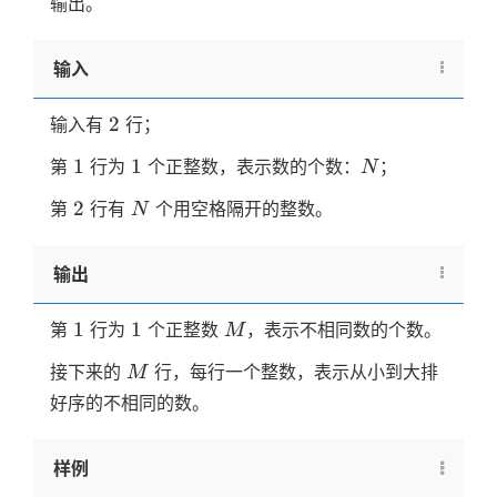
输出。
输入
2
2
输入有
行；
1
1
N
1
1
第
行为
个正整数，表示数的个数：
；
N
2
N
2
第
行有
个用空格隔开的整数。
N
输出
1
1
M
1
1
第
行为
个正整数
，表示不相同数的个数。
M
M
接下来的
行，每行一个整数，表示从小到大排
M
好序的不相同的数。
样例