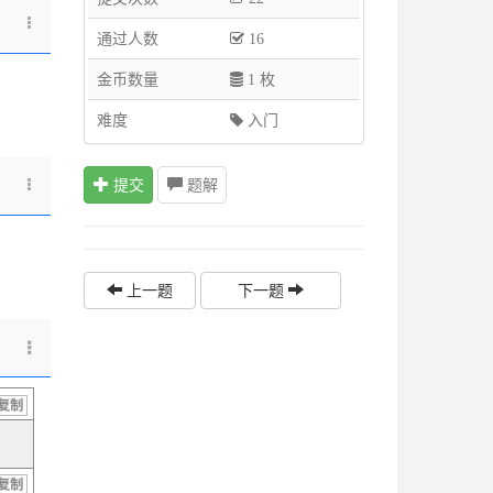
通过人数
16
金币数量
1 枚
难度
入门
提交
题解
上一题
下一题
复制
复制