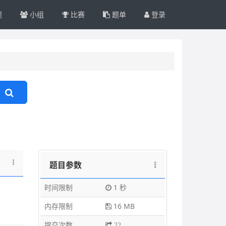
题
小组
比赛
题单
登录
题目参数
时间限制
1 秒
内存限制
16 MB
提交次数
22