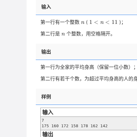
输入
n
1
1
<
<
11
第一行有一个整数
(
)；
n
n
<
n
第二行是
个整数，用空格隔开。
n
n
<
11
输出
第一行为全家的平均身高（保留一位小数）
第二行有若干个数，为超过平均身高的人的
样例
输入
7

175 160 172 158 178 162 142
输出