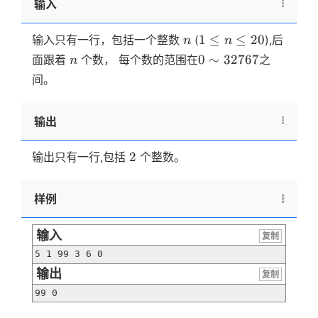
输入
n
1
1
≤
≤
20
输入只有一行，包括一个整数
(
),后
n
n
\le
n
0
0
∼
32767
面跟着
个数， 每个数的范围在
之
n
n
\sim
间。
\le
32767
20
输出
2
2
输出只有一行,包括
个整数。
样例
输入
复制
5 1 99 3 6 0
输出
复制
99 0