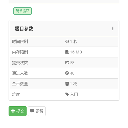
简单循环
题目参数
时间限制
1 秒
内存限制
16 MB
提交次数
58
通过人数
40
金币数量
1 枚
难度
入门
提交
题解