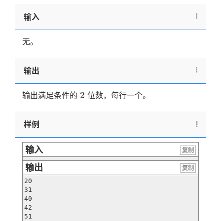
输入
无。
输出
2
2
输出满足条件的
位数，每行一个。
样例
输入
复制
输出
复制
20

31

40

42

51
