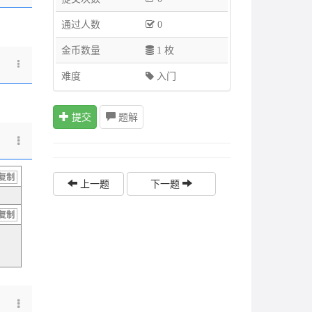
通过人数
0
金币数量
1 枚
难度
入门
提交
题解
复制
上一题
下一题
复制