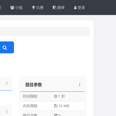
题
小组
比赛
题单
登录
题目参数
时间限制
1 秒
内存限制
16 MB
提交次数
0