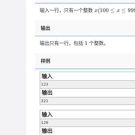
x(100
(
100
≤
≤
99
输入一行，只有一个整数
x
x
\le x
\le
输出
999)
1
1
输出只有一行，包括
个整数。
样例
输入
123
输出
321
输入
120
输出