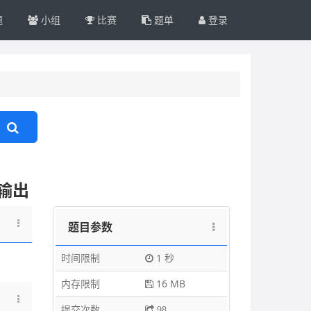
题
小组
比赛
题单
登录
后输出
题目参数
时间限制
1 秒
内存限制
16 MB
提交次数
98