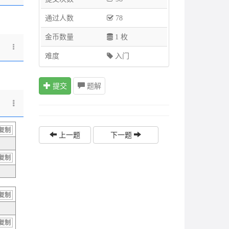
通过人数
78
金币数量
1 枚
难度
入门
提交
题解
复制
上一题
下一题
复制
复制
复制