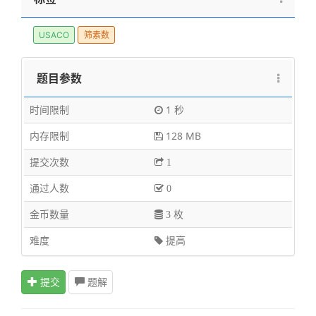
USACO
筛素数
题目参数
时间限制
1 秒
内存限制
128 MB
提交次数
1
通过人数
0
金币数量
3 枚
难度
提高
提交
题解