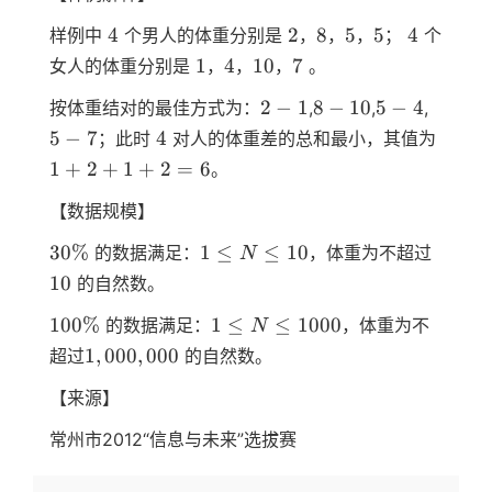
4
2
8
5
5
4
4
2
8
5
5
4
样例中
个男人的体重分别是
，
，
，
；
个
1
4
10
7
1
4
10
7
女人的体重分别是
，
，
，
。
2-
8-
5-
5-
2
−
1
8
−
10
5
−
4
按体重结对的最佳方式为：
,
,
,
1
10
4
7
4
1+2+
5
−
7
4
；此时
对人的体重差的总和最小，其值为
1
+
2
+
1
+
2
=
6
。
【数据规模】
30\%
1≤N≤10
10
30%
1
≤
≤
10
的数据满足：
，体重为不超过
N
10
的自然数。
100\%
1≤N≤1000
100%
1
≤
≤
1000
的数据满足：
，体重为不
N
1,000,000
1
,
000
,
000
超过
的自然数。
【来源】
常州市2012“信息与未来”选拔赛