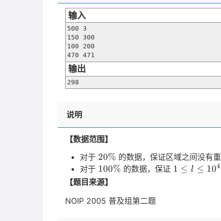
输入
500 3

150 300

100 200

470 471
输出
298
说明
【数据范围】
20\%
20%
对于
的数据，保证区域之间没有重
4
100\%
1
100%
1
≤
≤
1
0
对于
的数据，保证
l
\leq
【题目来源】
l
NOIP 2005 普及组第二题
\leq
10^4