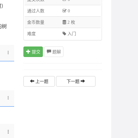
树）
通过人数
0
金币数量
2 枚
的树
难度
入门
提交
题解
上一题
下一题