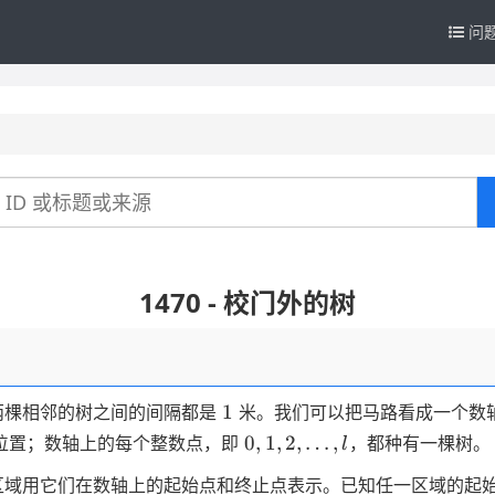
问
1470 - 校门外的树
1
1
两棵相邻的树之间的间隔都是
米。我们可以把马路看成一个数
0,1,2,\dots,l
0
,
1
,
2
,
…
,
位置；数轴上的每个整数点，即
，都种有一棵树。
l
区域用它们在数轴上的起始点和终止点表示。已知任一区域的起