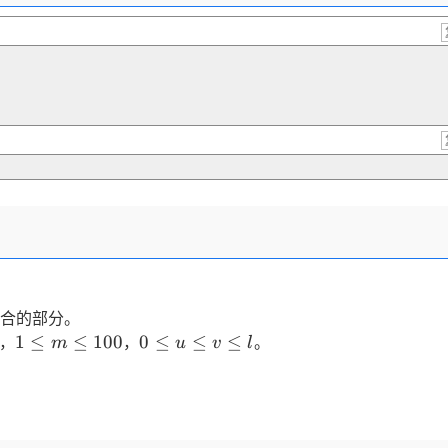
合的部分。
1
0
1
≤
≤
100
0
≤
≤
≤
，
，
。
m
u
v
l
\leq
\leq
m
u
\leq
\leq
100
v