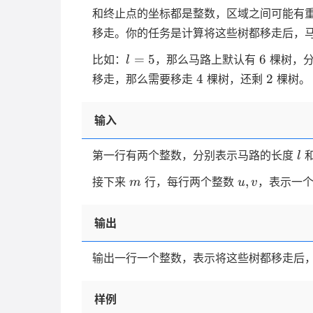
和终止点的坐标都是整数，区域之间可能有
移走。你的任务是计算将这些树都移走后，
l=5
6
=
5
6
比如：
，那么马路上默认有
棵树，分
l
4
2
4
2
移走，那么需要移走
棵树，还剩
棵树。
输入
l
第一行有两个整数，分别表示马路的长度
l
m
u,
,
接下来
行，每行两个整数
，表示一
m
u
v
v
输出
输出一行一个整数，表示将这些树都移走后
样例