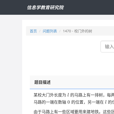
信息学教育研究院
首页
问题列表
1470 - 校门外的树
搜
索
题目描述
l
某校大门外长度为
的马路上有一排树，每
l
0
l
0
马路的一端在数轴
的位置，另一端在
的
l
由于马路上有一些区域要用来建地铁。这些