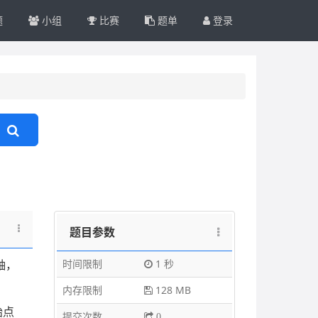
题
小组
比赛
题单
登录
题目参数
时间限制
1 秒
轴，
内存限制
128 MB
始点
提交次数
0