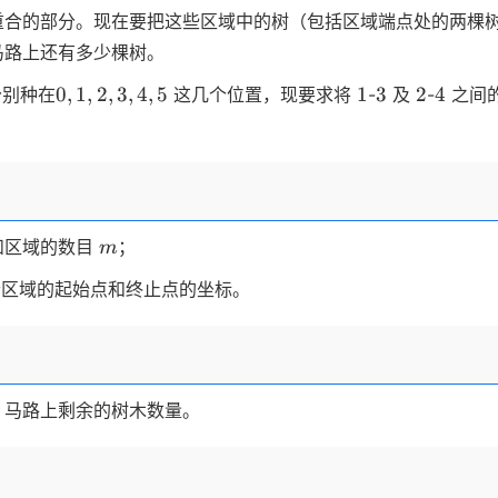
重合的部分。现在要把这些区域中的树（包括区域端点处的两棵
马路上还有多少棵树。
0,1,2,3,4,5
1
3
2
4
0
,
1
,
2
,
3
,
4
,
5
1
3
2
4
别种在
这几个位置，现要求将
-
及
-
之间
m
和区域的数目
；
m
个区域的起始点和终止点的坐标。
，马路上剩余的树木数量。