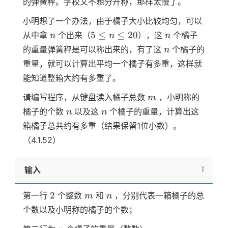
的弹簧秤。学校又不想分开称，那样太慢了。
1000
小明想了一个办法，由于橘子大小比较均匀，可以
n
5
n
5
≤
≤
20
从中拿
个出来（
），这
个橘子
n
n
n
\le
n
的重量弹簧秤是可以称出来的，有了这
个橘子的
n
n
重量，就可以计算出平均一个橘子有多重，这样就
\le
能知道整箱大约有多重了。
20
m
请编写程序，从键盘读入橘子总数
，小明称的
m
n
n
橘子的个数
以及这
个橘子的重量，计算出这
n
n
箱橘子总共约有多重（结果保留1位小数）。
（4.1.52）
输入
2
m
n
2
第一行
个整数
和
，分别代表一箱橘子的总
m
n
个数以及小明称的橘子的个数；
n