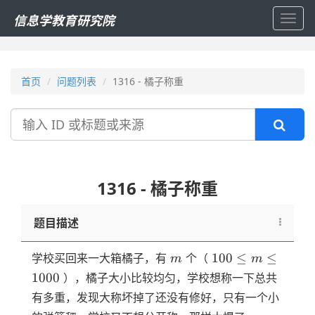
信息学教育研究院
Toggl
navig
首页
问题列表
1316 - 橘子称重
搜
索
1316 - 橘子称重
题目描述
m
100
100
≤
≤
学校买回来一大箱橘子，有
个（
m
m
\le
1000
），橘子大小比较均匀，学校想称一下总共
m
有多重，发现大称坏掉了还没有修好，只有一个小
\le