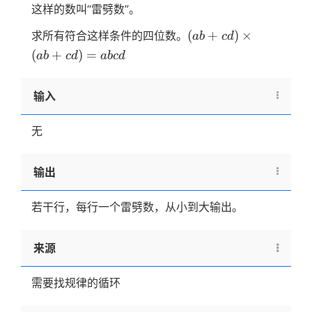
\times
这样的数叫“雷劈数”。
(30+25)=55
(ab+cd)
\times
(
+
)
×
求所有符合这样条件的四位数。
ab
c
d
\times
55=3025
(
+
)
=
ab
c
d
ab
c
d
(ab+cd)=abcd
输入
无
输出
若干行，每行一个雷劈数，从小到大输出。
来源
需要找规律的循环