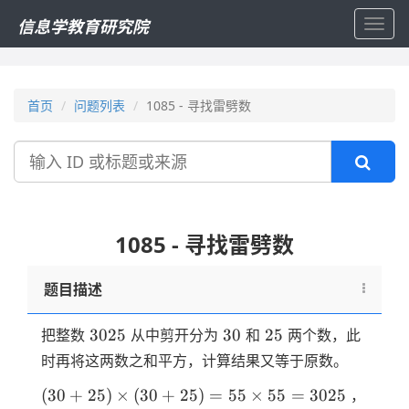
信息学教育研究院
Toggl
navig
首页
问题列表
1085 - 寻找雷劈数
搜
索
1085 - 寻找雷劈数
题目描述
3025
30
25
3025
30
25
把整数
从中剪开分为
和
两个数，此
时再将这两数之和平方，计算结果又等于原数。
(30+25)
(
30
+
25
)
×
(
30
+
25
)
=
55
×
55
=
3025
，