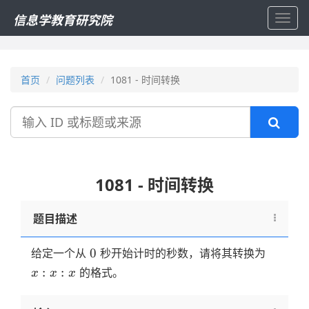
信息学教育研究院
Toggl
navig
首页
问题列表
1081 - 时间转换
搜
索
1081 - 时间转换
题目描述
0
x:x:x
0
给定一个从
秒开始计时的秒数，请将其转换为
:
:
的格式。
x
x
x