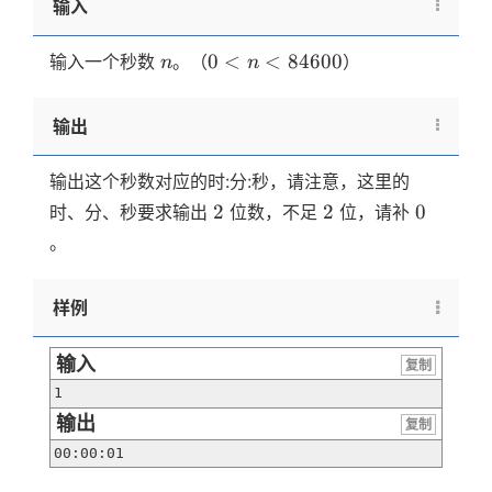
输入
n
0 < n
0
<
<
84600
输入一个秒数
。（
）
n
n
<
84600
输出
输出这个秒数对应的时:分:秒，请注意，这里的
2
2
0
2
2
0
时、分、秒要求输出
位数，不足
位，请补
。
样例
输入
复制
1
输出
复制
00:00:01