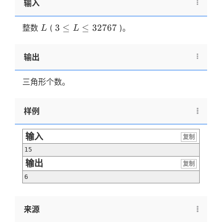
输入
L
3 \le
3
≤
≤
32767
整数
(
)。
L
L
L \le
32767
输出
三角形个数。
样例
输入
复制
15
输出
复制
6
来源