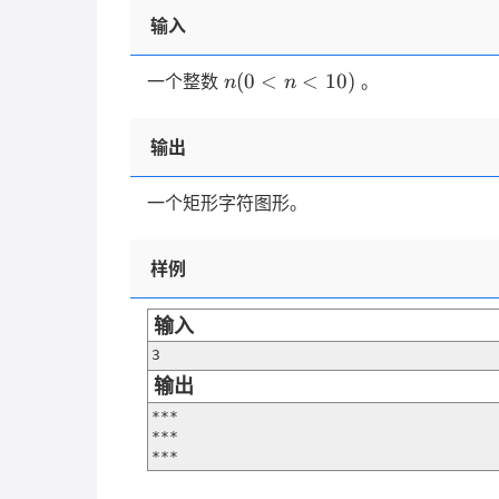
输入
n(0
(
0
<
<
10
)
一个整数
。
n
n
\lt
n
输出
\lt
10)
一个矩形字符图形。
样例
输入
3
输出
***

***

***