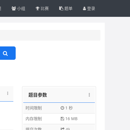
题
小组
比赛
题单
登录
题目参数
时间限制
1 秒
内存限制
16 MB
提交次数
49