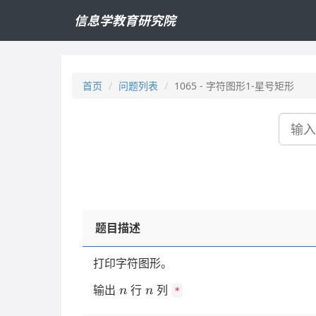
信息学教育研究院
首页
问题列表
1065 - 字符图形1-星号矩形
搜
索
题目描述
打印字符图形。
n
n
输出
行
列
n
n
*