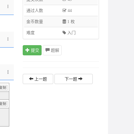
通过人数
44
金币数量
1 枚
难度
入门
提交
题解
上一题
下一题
复制
复制