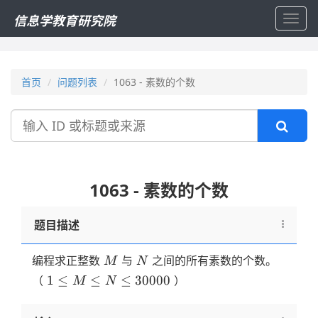
信息学教育研究院
Toggl
navig
首页
问题列表
1063 - 素数的个数
搜
索
1063 - 素数的个数
题目描述
M
N
编程求正整数
与
之间的所有素数的个数。
M
N
1 \le
1
≤
≤
≤
30000
（
）
M
N
M \le
N \le