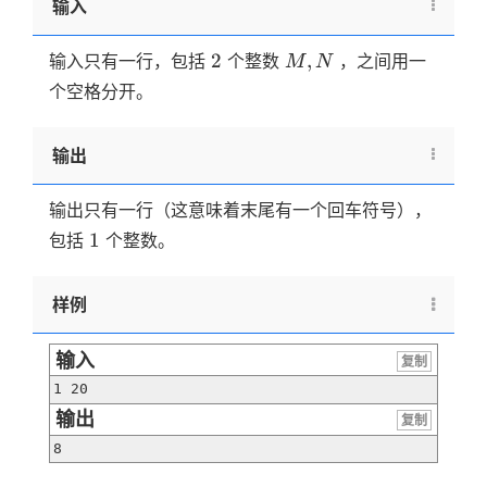
输入
30000
2
M,N
2
,
输入只有一行，包括
个整数
，之间用一
M
N
个空格分开。
输出
输出只有一行（这意味着末尾有一个回车符号），
1
1
包括
个整数。
样例
输入
复制
1 20
输出
复制
8