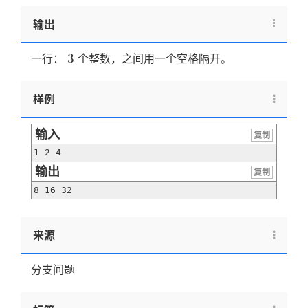
\le
输出
a2
\le
3
a3
3
一行：
个整数，之间用一个空格隔开。
\le
100
样例
输入
复制
1 2 4
输出
复制
8 16 32
来源
分支问题