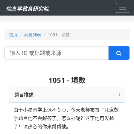
信息学教育研究院
Toggl
navig
首页
问题列表
1051 - 填数
搜
索
1051 - 填数
题目描述
由于小星同学上课不专心，今天老师布置了几道数
学题目他不会解答了。怎么办呢？这下他可发愁
了！请热心的你来帮帮他。