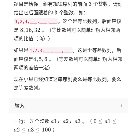
3
3
题目是给你一组有规律序列的前面
个整数，请你
3
3
给出它后面跟着的
个整数，如：
。这个是等比数列，后面应该
1,2,4,___,___,___
8,16,32
8
,
16
,
32
是
。（等比数列可以简单理解为相邻两
项的比值（商））
如果是
。这是个等差数列，后
1,2,3,___,___,___
4,5,6
4
,
5
,
6
面应该是
。（等差数列可以简单理解为相邻
两项的差值一定）
现在小星已经知道这串序列要么是等比数列，要么
是等差数列。
输入
3
a1，
0
3
1
，
2
，
3
0
≤
1
≤
一行：
个整数
。（
a
a
a
a
a2，
\le
2
≤
3
≤
100
）
a
a
a3
a1