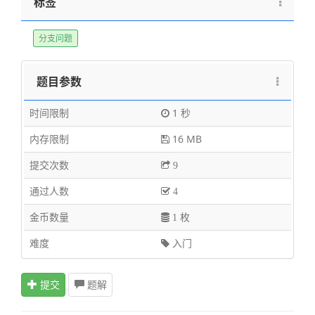
标签
分支问题
题目参数
时间限制
1 秒
内存限制
16 MB
提交次数
9
通过人数
4
金币数量
1 枚
难度
入门
提交
题解