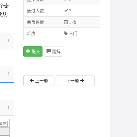
个奇
通过人数
2
数从
金币数量
1 枚
难度
入门
提交
题解
上一题
下一题
复制