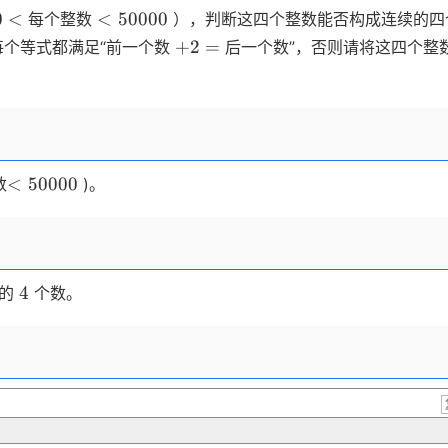
0
\lt
0
<
<
50000
每个整数
），判断这四个整数能否构成连续的四
\lt
50000
+2=
+
2
=
每个等式都满足“前一个数
后一个数”，否则请将这四个整
\lt
<
50000
数
)。
50000
4
4
列的
个数。