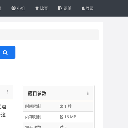
题
小组
比赛
题单
登录
题目参数
时间限制
1 秒
民窟
答这
内存限制
16 MB
提交次数
5