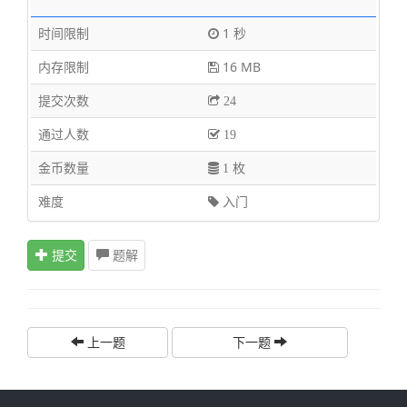
时间限制
1 秒
内存限制
16 MB
提交次数
24
通过人数
19
金币数量
1 枚
难度
入门
提交
题解
上一题
下一题