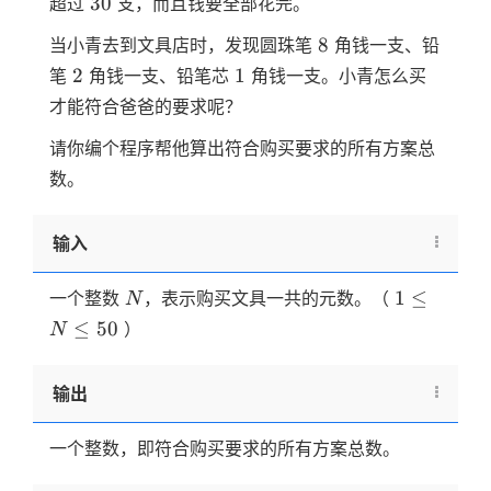
30
30
超过
支，而且钱要全部花完。
8
8
当小青去到文具店时，发现圆珠笔
角钱一支、铅
2
1
2
1
笔
角钱一支、铅笔芯
角钱一支。小青怎么买
才能符合爸爸的要求呢？
请你编个程序帮他算出符合购买要求的所有方案总
数。
输入
N
1
1
≤
一个整数
，表示购买文具一共的元数。（
N
\le
≤
50
）
N
N
\le
输出
50
一个整数，即符合购买要求的所有方案总数。