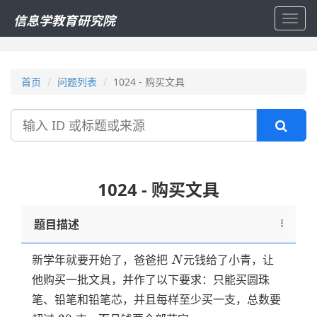
信息学教育研究院
Toggl
navig
首页
问题列表
1024 - 购买文具
搜
索
1024 - 购买文具
题目描述
N
新学年就要开始了，爸爸把
元钱给了小青，让
N
他购买一批文具，并作了以下要求：只能买圆珠
笔、铅笔和铅笔芯，并且每样至少买一支，总数要