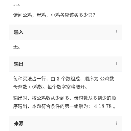
只。
请问公鸡，母鸡，小鸡各应该买多少只？
输入
无。
输出
3
3
每种买法占一行，由
个数组成，顺序为 公鸡数
母鸡数 小鸡数。每个数字空格隔开。
输出时，按公鸡数从少到多，母鸡数从多到少的顺
4
18
78
4
18
78
序输出，本题符合条件的第一组解为：
。
来源