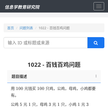
信息学教育研究院
Toggl
navig
首页
问题列表
1022 - 百钱百鸡问题
搜
索
1022 - 百钱百鸡问题
题目描述
100
100
100
100
用
元钱买
只鸡，公鸡，母鸡，小鸡都要
有。
5
1
3
1
1
3
5
1
3
1
1
3
公鸡
元
只，母鸡
元
只，小鸡
元