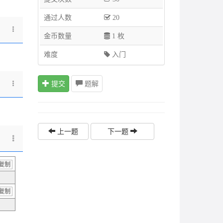
通过人数
20
金币数量
1 枚
难度
入门
提交
题解
上一题
下一题
复制
复制