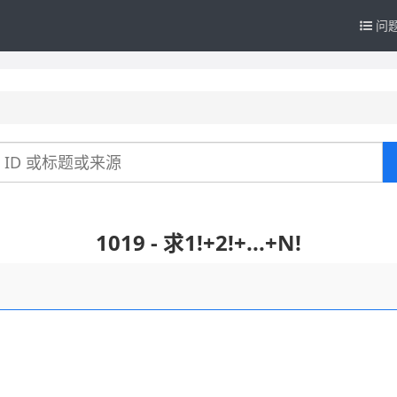
问
1019 - 求1!+2!+...+N!