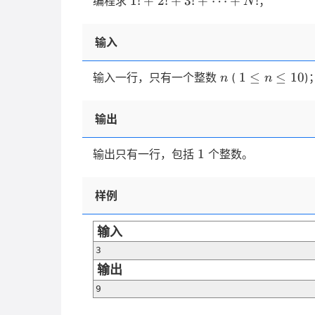
1
!
+
2
!
+
3
!
+
⋯
+
!
编程求
；
N
2
\dots
\dots +N!
\times
\times
3
N
输入
\times
4
n
1
1
≤
≤
10
输入一行，只有一个整数
(
)
n
n
\times
\le
5=120
n
输出
\le
10
1
1
输出只有一行，包括
个整数。
样例
输入
3
输出
9