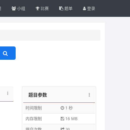
题
小组
比赛
题单
登录
题目参数
时间限制
1 秒
内存限制
16 MB
提交次数
30