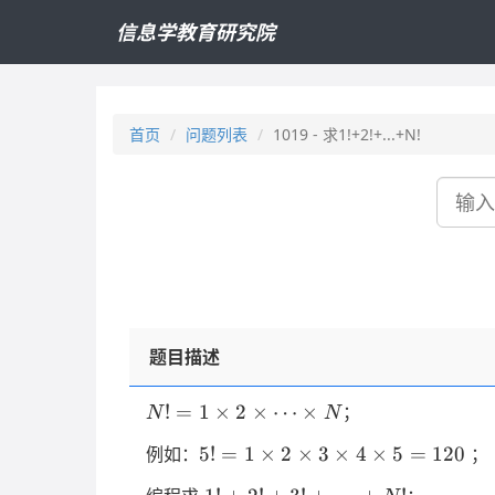
信息学教育研究院
首页
问题列表
1019 - 求1!+2!+...+N!
搜
索
题目描述
N!=1
!
=
1
×
2
×
⋯
×
；
N
N
\times
5!=1
5
!
=
1
×
2
×
3
×
4
×
5
=
120
例如：
；
2
\times
\times
1!+2!+3!+