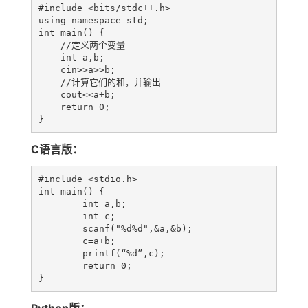
#include <bits/stdc++.h>

using namespace std;

int main() {

    //定义两个变量

    int a,b;

    cin>>a>>b;

    //计算它们的和，并输出

    cout<<a+b;

    return 0;

C语言版：
#include <stdio.h>

int main() {

	int a,b;

	int c;

	scanf("%d%d",&a,&b);

	c=a+b;

	printf(“%d”,c);

	return 0;
