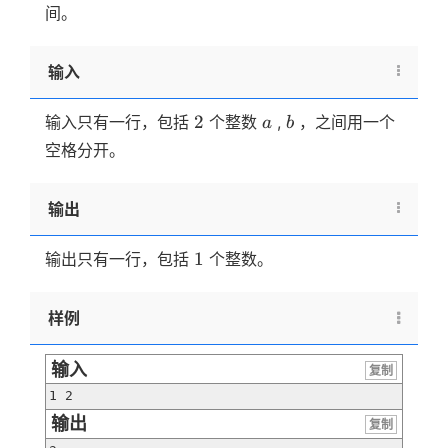
间。
输入
2
a
b
2
输入只有一行，包括
个整数
,
，之间用一个
a
b
空格分开。
输出
1
1
输出只有一行，包括
个整数。
样例
输入
复制
1 2
输出
复制