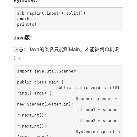
Python版：
a,b=map(int,input().split())

c=a+b

Java版：
注意：Java的类名只能叫Main，才能被判题机识
别。
import java.util.Scanner;

public class Main {

		public static void main(St
ring[] args) {

			Scanner scanner = 
new Scanner(System.in);

			int num1 = scanne
r.nextInt();

			int num2 = scanne
r.nextInt();

			System.out.println